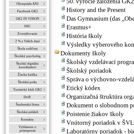
50. výročie založenia GK2
Olympiáda ANJ
History and the Present
Facebook GK2
Das Gymnasium (das „Ob
GK2 IN VISION
Erasmus+
ISIC
Zverejňovanie
História školy
2 % z Vašich daní
Výsledky výberového kon
Škola rodičom
Dokumenty školy
Školský psychológ
Školský vzdelávací progr
Školskí digitálni
koordinátori
Školský poriadok
Žiacka knižka
Správa o výchovno-vzdelá
Školská pošta
Etický kódex
Turistický klub GK2
Organizačná štruktúra org
DofE
Dokument o slobodnom pr
Študentská firma
Školská jedáleň
Poistenie žiakov školy
Kontakty
Vnútorný poriadok v ŠVL 
Vyhlásenie o
Laboratórny poriadok - bi
prístupnosti