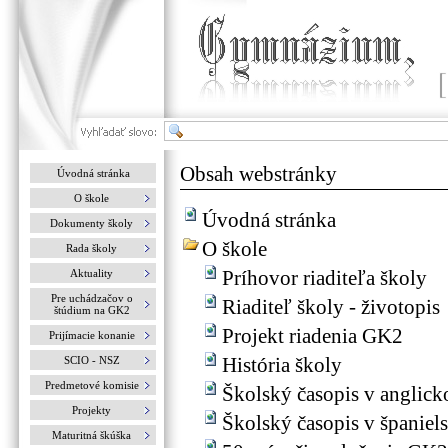
Obsah webstránky
Úvodná stránka
O škole
Úvodná stránka
Dokumenty školy
O škole
Rada školy
Príhovor riaditeľa školy
Aktuality
Pre uchádzačov o
Riaditeľ školy - životopis
štúdium na GK2
Projekt riadenia GK2
Prijímacie konanie
História školy
SCIO - NSZ
Predmetové komisie
Školský časopis v anglick
Projekty
Školský časopis v španie
Maturitná škúška