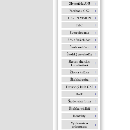
Olympiáda ANJ
Facebook GK2
GK2 IN VISION
ISIC
Zverejňovanie
2 % z Vašich daní
Škola rodičom
Školský psychológ
Školskí digitálni
koordinátori
Žiacka knižka
Školská pošta
Turistický klub GK2
DofE
Študentská firma
Školská jedáleň
Kontakty
Vyhlásenie o
prístupnosti