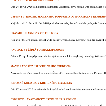
DEŇ ŠPANIELSKEHO JAZYKA NA GK2
Dňa 24. apríla 2026 sa na našom gymnáziu uskutočnil prvý ročník Dňa španielskeho ja
ÚSPEŠNÝ 3. ROČNÍK ŠKOLSKÉHO PODUJATIA „GYMNAZIÁLNY REFRESH
V týždni od 13. 04. - 17. 04. 2026 prebiehal na našej škole 3. ročník podujatia Gymnaz
ERASMUS+ HARMONY OF THE BODY
As part of the 3rd annual school-wide event “Gymnaziálny Refresh,” held from April 
ANGLICKÝ TÝŽDEŇ SO SHAKESPEAROM
Dátum 23. apríl sa spája s narodením aj úmrtím velikána anglickej literatúry, Williama 
MÁME RADOSŤ Z ÚSPECHU NÁŠHO ŠTUDENTA
Naša škola má ďalší dôvod na radosť. Študent Gymnázia Konštantínova 2 v Prešove, Br
KRAJSKÉ KOLO LIGY KRITICKÉHO MYSLENIA
Dňa 17. marca 2026 sa uskutočnilo krajské kolo Ligy kritického myslenia, v ktorom sa
EXKURZIA - ANATOMICKÝ ÚSTAV LF UPJŠ KOŠICE