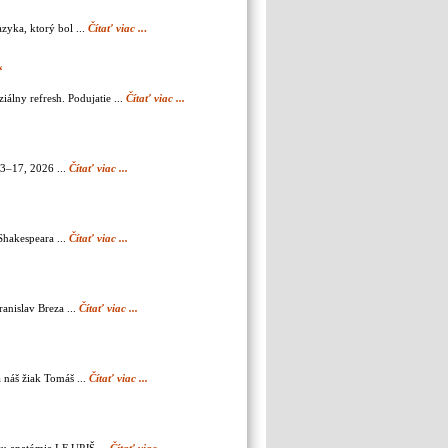
zyka, ktorý bol ...
Čítať viac ..
.
“
iálny refresh. Podujatie ...
Čítať viac ...
13–17, 2026 ...
Čítať viac ...
Shakespeara ...
Čítať viac ...
anislav Breza ...
Čítať viac ...
 náš žiak Tomáš ...
Čítať viac ...