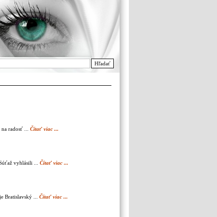
Hľadať
na radosť ...
Čítať viac ...
úťaž vyhlásili ...
Čítať viac ...
e Bratislavský ...
Čítať viac ...