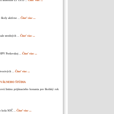
vu anatómie LF UPJŠ ...
Čítať viac ...
školy aktívne ...
Čítať viac ...
bale stredných ...
Čítať viac ...
FHPV Prešovskej ...
Čítať viac ...
tvorivých ...
Čítať viac ...
GVÁLNEHO ŠTÚDIA
vú listinu prijímacieho konania pre školský rok
o kola SOČ ...
Čítať viac ...