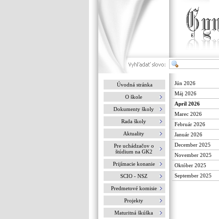
Jún 2026
Úvodná stránka
Máj 2026
O škole
Apríl 2026
Dokumenty školy
Marec 2026
Rada školy
Február 2026
Aktuality
Január 2026
December 2025
Pre uchádzačov o
štúdium na GK2
November 2025
Prijímacie konanie
Október 2025
September 2025
SCIO - NSZ
Predmetové komisie
Projekty
Maturitná škúška