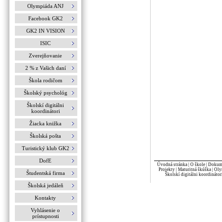
Olympiáda ANJ
Facebook GK2
GK2 IN VISION
ISIC
Zverejňovanie
2 % z Vašich daní
Škola rodičom
Školský psychológ
Školskí digitálni
koordinátori
Žiacka knižka
Školská pošta
Turistický klub GK2
DofE
Úvodná stránka
|
O škole
|
Dokume
Projekty
|
Maturitná škúška
|
Oly
Študentská firma
Školskí digitálni koordinátor
Školská jedáleň
Kontakty
Vyhlásenie o
prístupnosti