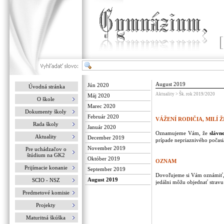
August 2019
Jún 2020
Úvodná stránka
Aktuality > Šk. rok 2019/2020
Máj 2020
O škole
Marec 2020
Dokumenty školy
Február 2020
VÁŽENÍ RODIČIA, MILÍ Ž
Rada školy
Január 2020
Oznamujeme Vám, že
slávno
Aktuality
December 2019
prípade nepriaznivého počasia
November 2019
Pre uchádzačov o
štúdium na GK2
Október 2019
OZNAM
Prijímacie konanie
September 2019
Dovoľujeme si Vám oznámiť, ž
August 2019
SCIO - NSZ
jedálni môžu objednať stravu
Predmetové komisie
Projekty
Maturitná škúška