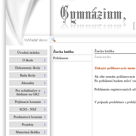
Žiacka knižka
Žiacka knižka
Úvodná stránka
Žiacka knižka
Prihlásenie
O škole
Dokumenty školy
Získajte prihlasovacie meno 
Rada školy
Ak ešte nemáte prihlasovacie 
Po prihlásení budete môcť v
Aktuality
Prihlásenie registrovaných už
Pre uchádzačov o
štúdium na GK2
Prijímacie konanie
V prípade problémov s prihlá
SCIO - NSZ
Predmetové komisie
Projekty
Maturitná škúška