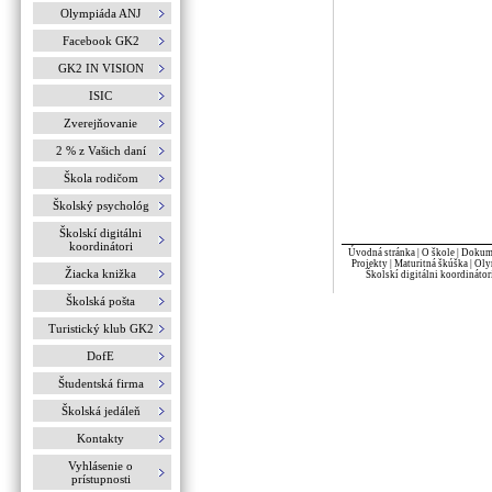
Olympiáda ANJ
Facebook GK2
GK2 IN VISION
ISIC
Zverejňovanie
2 % z Vašich daní
Škola rodičom
Školský psychológ
Školskí digitálni
koordinátori
Úvodná stránka
|
O škole
|
Dokume
Projekty
|
Maturitná škúška
|
Oly
Žiacka knižka
Školskí digitálni koordinátor
Školská pošta
Turistický klub GK2
DofE
Študentská firma
Školská jedáleň
Kontakty
Vyhlásenie o
prístupnosti