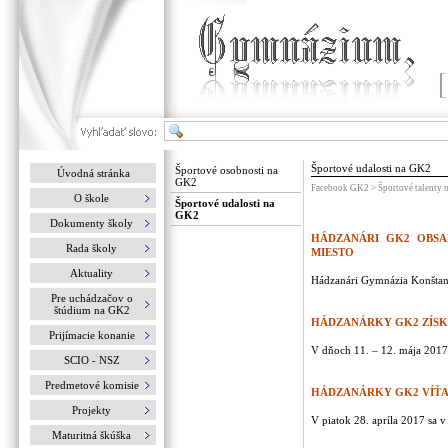
Športové udalosti na GK2
Športové osobnosti na
Úvodná stránka
GK2
Facebook GK2 > Športové talenty
O škole
Športové udalosti na
GK2
Dokumenty školy
HÁDZANÁRI GK2 OBSA
Rada školy
MIESTO
Aktuality
Hádzanári Gymnázia Konštant
Pre uchádzačov o
štúdium na GK2
HÁDZANÁRKY GK2 ZÍSK
Prijímacie konanie
V dňoch 11. – 12. mája 2017 s
SCIO - NSZ
Predmetové komisie
HÁDZANÁRKY GK2 VÍŤA
Projekty
V piatok 28. apríla 2017 sa v
Maturitná škúška