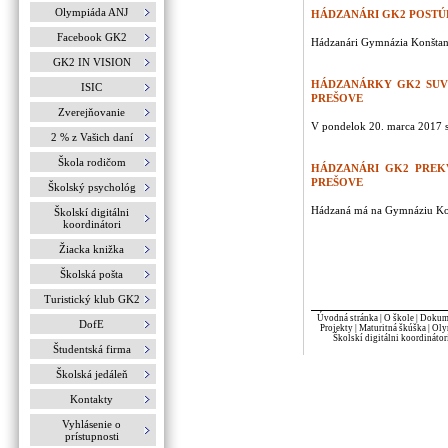
Olympiáda ANJ
HÁDZANÁRI GK2 POSTÚ
Facebook GK2
Hádzanári Gymnázia Konštantí
GK2 IN VISION
HÁDZANÁRKY GK2 SUV
ISIC
PREŠOVE
Zverejňovanie
V pondelok 20. marca 2017 sa
2 % z Vašich daní
Škola rodičom
HÁDZANÁRI GK2 PREK
PREŠOVE
Školský psychológ
Hádzaná má na Gymnáziu Konšt
Školskí digitálni
koordinátori
Žiacka knižka
Školská pošta
Turistický klub GK2
Úvodná stránka
|
O škole
|
Dokume
DofE
Projekty
|
Maturitná škúška
|
Oly
Školskí digitálni koordinátor
Študentská firma
Školská jedáleň
Kontakty
Vyhlásenie o
prístupnosti