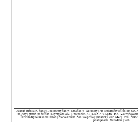
Úvodná stránka
|
O škole
|
Dokumenty školy
|
Rada školy
|
Aktuality
|
Pre uchádzačov o štúdium na G
Projekty
|
Maturitná škúška
|
Olympiáda ANJ
|
Facebook GK2
|
GK2 IN VISION
|
ISIC
|
Zverejňovani
Školskí digitálni koordinátori
|
Žiacka knižka
|
Školská pošta
|
Turistický klub GK2
|
DofE
|
Štude
prístupnosti
|
Webadmin
|
Web