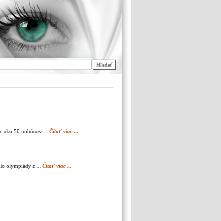
Hľadať
 ako 50 miliónov ...
Čítať viac ...
lo olympiády z ...
Čítať viac ...