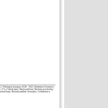
K2
|
Prijímacie konanie
|
SCIO - NSZ
|
Predmetové komisie
|
e
|
2 % z Vašich daní
|
Škola rodičom
|
Školský psychológ
|
ntská firma
|
Školská jedáleň
|
Kontakty
|
Vyhlásenie o