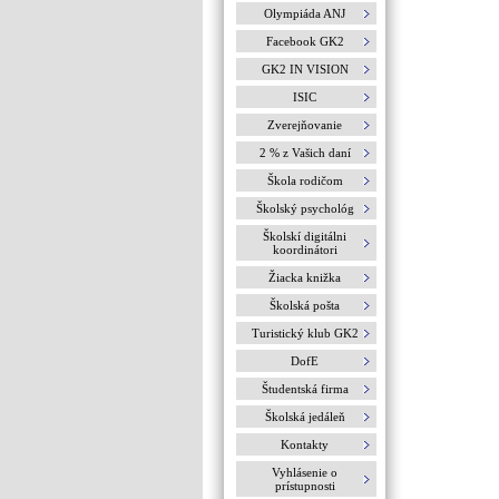
Olympiáda ANJ
Facebook GK2
GK2 IN VISION
ISIC
Zverejňovanie
2 % z Vašich daní
Škola rodičom
Školský psychológ
Školskí digitálni
koordinátori
Žiacka knižka
Školská pošta
Turistický klub GK2
DofE
Študentská firma
Školská jedáleň
Kontakty
Vyhlásenie o
prístupnosti