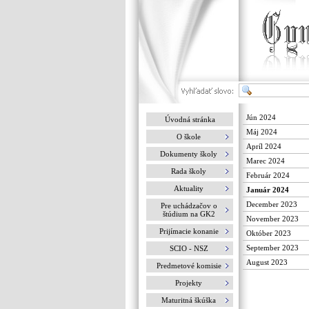
Jún 2024
Úvodná stránka
Máj 2024
O škole
Apríl 2024
Dokumenty školy
Marec 2024
Rada školy
Február 2024
Aktuality
Január 2024
December 2023
Pre uchádzačov o
štúdium na GK2
November 2023
Prijímacie konanie
Október 2023
September 2023
SCIO - NSZ
August 2023
Predmetové komisie
Projekty
Maturitná škúška