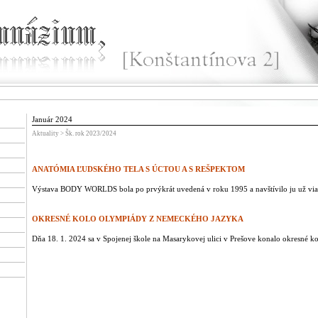
Január 2024
Aktuality > Šk. rok 2023/2024
ANATÓMIA ĽUDSKÉHO TELA S ÚCTOU A S REŠPEKTOM
Výstava BODY WORLDS bola po prvýkrát uvedená v roku 1995 a navštívilo ju už viac
OKRESNÉ KOLO OLYMPIÁDY Z NEMECKÉHO JAZYKA
Dňa 18. 1. 2024 sa v Spojenej škole na Masarykovej ulici v Prešove konalo okresné ko