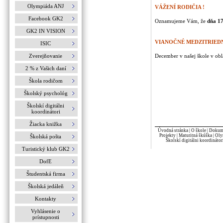
Olympiáda ANJ
VÁŽENÍ RODIČIA !
Facebook GK2
Oznamujeme Vám, že
dňa 17
GK2 IN VISION
VIANOČNÉ MEDZITRIED
ISIC
Zverejňovanie
December v našej škole v obla
2 % z Vašich daní
Škola rodičom
Školský psychológ
Školskí digitálni
koordinátori
Žiacka knižka
Úvodná stránka
|
O škole
|
Dokume
Projekty
|
Maturitná škúška
|
Oly
Školská pošta
Školskí digitálni koordinátor
Turistický klub GK2
DofE
Študentská firma
Školská jedáleň
Kontakty
Vyhlásenie o
prístupnosti