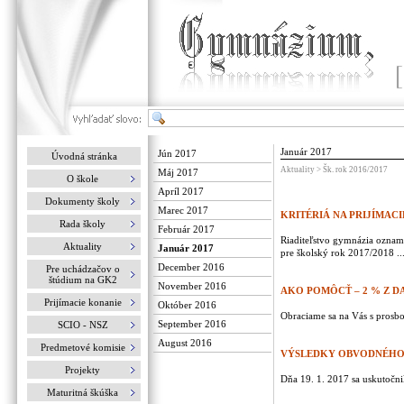
Január 2017
Jún 2017
Úvodná stránka
Aktuality > Šk. rok 2016/2017
Máj 2017
O škole
Apríl 2017
Dokumenty školy
Marec 2017
KRITÉRIÁ NA PRIJÍMAC
Rada školy
Február 2017
Riaditeľstvo gymnázia oznamu
Aktuality
Január 2017
pre školský rok 2017/2018 ..
December 2016
Pre uchádzačov o
štúdium na GK2
November 2016
AKO POMÔCŤ – 2 % Z D
Prijímacie konanie
Október 2016
Obraciame sa na Vás s prosbo
September 2016
SCIO - NSZ
August 2016
Predmetové komisie
VÝSLEDKY OBVODNÉHO
Projekty
Dňa 19. 1. 2017 sa uskutočn
Maturitná škúška