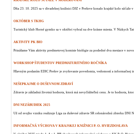
KRAJSKÉ KOLO SÚŤAŽE V MODEROVANÍ
Dňa 23. 10. 2025 sa v divadelnej knižnici DJZ v Prešove konalo krajské kolo súťaže v
OKTÓBER S TKHG
Turistický klub Horné gymko sa v októbri vybral na dve krásne miesta. V Nízkych Tat
AKTIVITY PK BIO
Prinášame Vám aktivity predmetovej komisie biológie za posledné dva mesiace v nov
WORKSHOP ŠTUDENTOV PREDMATURITNÉHO ROČNÍKA
Hlavným poslaním EDIC Prešov je zvyšovanie povedomia, vedomostí a informačnej int
NEŠEPKAJME O DUŠEVNOM ZDRAVÍ
Zdravie je základná životná hodnota, ktorá má nevyčísliteľnú cenu. Je to hodnota, ktor
DNI NEZÁBUDIEK 2025
Už od svojho vzniku realizuje Liga za duševné zdravie SR celonárodnú zbierku DNI
INFORMAČNÁ VÝCHOVA V KRAJSKEJ KNIŽNICI P. O. HVIEZDOSLAVA