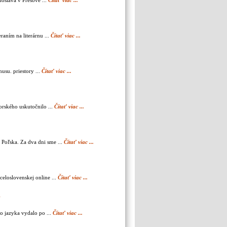
oslava v Prešove ...
Čítať viac ...
raním na literárnu ...
Čítať viac ...
usu. priestory ...
Čítať viac ...
orského uskutočnilo ...
Čítať viac ...
 Poľska. Za dva dni sme ...
Čítať viac ...
celoslovenskej online ...
Čítať viac ...
Y
o jazyka vydalo po ...
Čítať viac ...