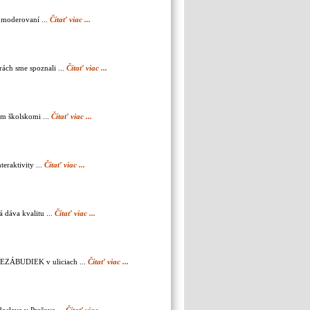
 moderovaní ...
Čítať viac ...
rách sme spoznali ...
Čítať viac ...
om školskomi ...
Čítať viac ...
eraktivity ...
Čítať viac ...
á dáva kvalitu ...
Čítať viac ...
 NEZÁBUDIEK v uliciach ...
Čítať viac ...