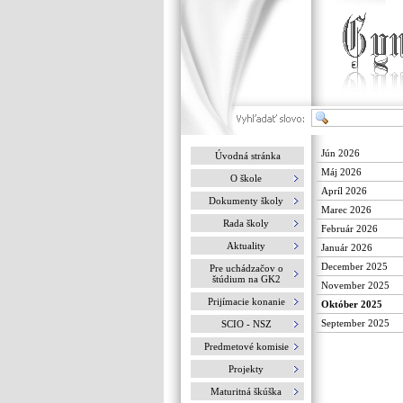
Jún 2026
Úvodná stránka
Máj 2026
O škole
Apríl 2026
Dokumenty školy
Marec 2026
Rada školy
Február 2026
Aktuality
Január 2026
December 2025
Pre uchádzačov o
štúdium na GK2
November 2025
Prijímacie konanie
Október 2025
September 2025
SCIO - NSZ
Predmetové komisie
Projekty
Maturitná škúška