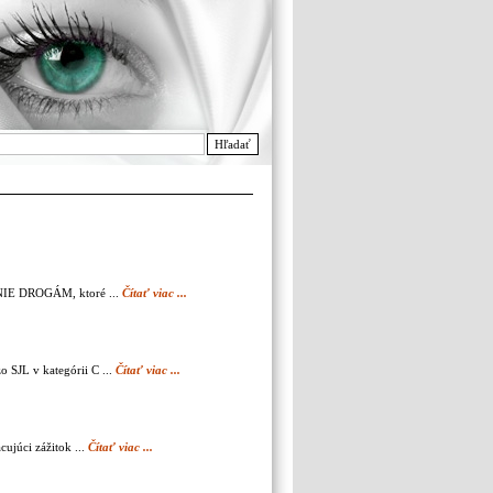
Hľadať
m NIE DROGÁM, ktoré ...
Čítať viac ...
o SJL v kategórii C ...
Čítať viac ...
ujúci zážitok ...
Čítať viac ...