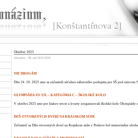
Október 2025
Aktuality > Šk. rok 2025/2026
NIE DROGÁM
Dňa 24. 10. 2025 sme sa zúčastnili súťažno-zábavného podujatia pre SŠ pod názvo
OLYMPIÁDA ZO SJL – KATEGÓRIA C – ŠKOLSKÉ KOLO
V októbri 2025 sme pre žiakov tercie a kvarty zorganizovali školské kolo Olympiády z
DEŇ OTVORENÝCH DVERÍ NA KRAJSKOM SÚDE
Zúčastniť sa Dňa otvorených dverí na Krajskom súde v Prešove bol mimoriadne obohac