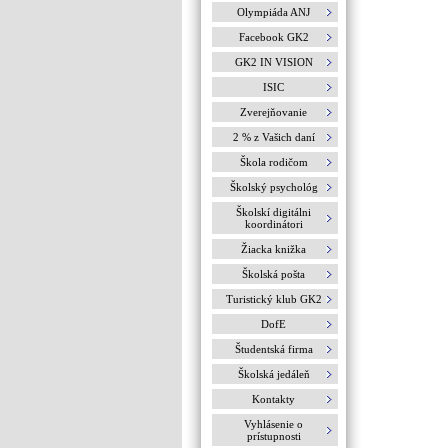
Olympiáda ANJ
Facebook GK2
GK2 IN VISION
ISIC
Zverejňovanie
2 % z Vašich daní
Škola rodičom
Školský psychológ
Školskí digitálni
koordinátori
Žiacka knižka
Školská pošta
Turistický klub GK2
DofE
Študentská firma
Školská jedáleň
Kontakty
Vyhlásenie o
prístupnosti