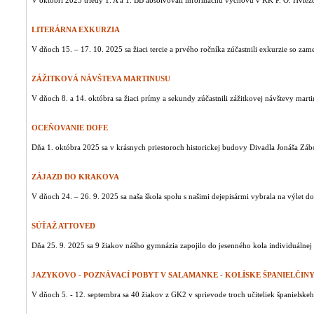
V októbri 2025 triedy 1. A a 1. BB absolvovali informačnú výchovu v KK P. O. Hviezd
LITERÁRNA EXKURZIA
V dňoch 15. – 17. 10. 2025 sa žiaci tercie a prvého ročníka zúčastnili exkurzie so zame
ZÁŽITKOVÁ NÁVŠTEVA MARTINUSU
V dňoch 8. a 14. októbra sa žiaci prímy a sekundy zúčastnili zážitkovej návštevy martin
OCEŇOVANIE DOFE
Dňa 1. októbra 2025 sa v krásnych priestoroch historickej budovy Divadla Jonáša Záb
ZÁJAZD DO KRAKOVA
V dňoch 24. – 26. 9. 2025 sa naša škola spolu s našimi dejepisármi vybrala na výlet do
SÚŤAŽ ATTOVED
Dňa 25. 9. 2025 sa 9 žiakov nášho gymnázia zapojilo do jesenného kola individuálnej 
JAZYKOVO - POZNÁVACÍ POBYT V SALAMANKE - KOLÍSKE ŠPANIELČIN
V dňoch 5. - 12. septembra sa 40 žiakov z GK2 v sprievode troch učiteliek španielskeh