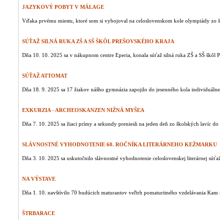
JAZYKOVÝ POBYT V MÁLAGE
Vďaka prvému miestu, ktoré som si vybojoval na celoslovenskom kole olympiády zo š
SÚŤAŽ SILNÁ RUKA ZŠ A SŠ ŠKÔL PREŠOVSKÉHO KRAJA
Dňa 10. 10. 2025 sa v nákupnom centre Eperia, konala súťaž silná ruka ZŠ a SŠ škôl P
SÚŤAŽ ATTOMAT
Dňa 18. 9. 2025 sa 17 žiakov nášho gymnázia zapojilo do jesenného kola individuálnej
EXKURZIA - ARCHEOSKANZEN NIŽNÁ MYŠĽA
Dňa 7. 10. 2025 sa žiaci prímy a sekundy preniesli na jeden deň zo školských lavíc do
SLÁVNOSTNÉ VYHODNOTENIE 60. ROČNÍKA LITERÁRNEHO KEŽMARKU
Dňa 3. 10. 2025 sa uskutočnilo slávnostné vyhodnotenie celoslovenskej literárnej súťaž
NA VÝSTAVE
Dňa 1. 10. navštívilo 70 budúcich maturantov veľtrh pomaturitného vzdelávania Kam 
ŠTRBARACE