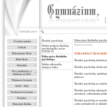
Etika práce školského psych
Školský psychológ
Úvodná stránka
Školský psychológ
Online podpora školskej
O škole
psychologičky počas
COVID 19
Dokumenty školy
ETIKA PRÁCE ŠKOLSK
Etika práce školského
Rada školy
psychológa
Školský psychológ dodržiava 
Súhlas zákonného
Aktuality
Školský psychológ chráni prá
zástupcu žiaka
Pre uchádzačov o
Školský psychológ uplatňuje
štúdium na GK2
jedincov.
Prijímacie konanie
Školský psychológ sa vyhýba 
SCIO - NSZ
Školský psychológ zabezpečuj
Predmetové komisie
národnosť, náboženskú prísluš
Projekty
Školský psychológ sa zoznámi
a jeho požiadaviek je základ
Maturitná škúška