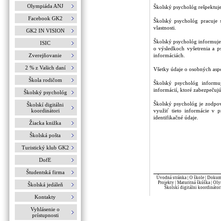
Olympiáda ANJ
Školský psychológ rešpektuje
Facebook GK2
Školský psychológ pracuje s
vlastnosti.
GK2 IN VISION
Školský psychológ informuje 
ISIC
o výsledkoch vyšetrenia a p
Zverejňovanie
informáciách.
2 % z Vašich daní
Všetky údaje o osobných aspe
Škola rodičom
Školský psychológ informuj
informácií, ktoré zabezpečuj
Školský psychológ
Školský psychológ je zodpov
Školskí digitálni
koordinátori
využiť tieto informácie v 
identifikačné údaje.
Žiacka knižka
Školská pošta
Turistický klub GK2
DofE
Študentská firma
Úvodná stránka
|
O škole
|
Dokume
Projekty
|
Maturitná škúška
|
Oly
Školská jedáleň
Školskí digitálni koordinátor
Kontakty
Vyhlásenie o
prístupnosti