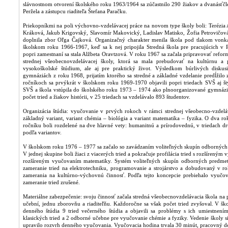
slávnostnom otvorení školského roku 1963/1964 sa zúčastnilo 290 žiakov a dvanásťčl
Peržela a zástupcu riaditeľa Štefana Paračku.
Priekopníkmi na poli výchovno-vzdelávacej práce na novom type školy boli: Terézia
Kráková, Jakub Krigovský, Slavomír Makovický, Ladislav Matisko, Žofia Petrovičová
doplnila zbor Oľga Čajková. Organizačný charakter menila škola pod tlakom vonkaj
školskom roku 1966-1967, keď sa k nej pripojila Stredná škola pre pracujúcich v P
popri zamestnaní sa stala Alžbeta Oravtzová. V roku 1967 sa začala pripravovať refo
strednej všeobecnovzdelávacej školy, ktorá sa mala prebudovať na kultúrnu a 
vysokoškolské štúdium, ale aj pre praktický život. Výsledkom búrlivých diskusi
gymnáziách z roku 1968, prijatím ktorého sa stredné a základné vzdelanie predĺžilo
ročníkoch sa prvýkrát v školskom roku 1969-1970 objavili popri triedach SVŠ aj šty
SVŠ a škola vstúpila do školského roku 1973 – 1974 ako plnoorganizované gymnáziu
počet tried a žiakov histórii, v 25 triedach sa vzdelávalo 893 študentov.
Organizácia štúdia: vyučovanie v prvých rokoch v rámci strednej všeobecno-vzdeláv
základný variant, variant chémia – biológia a variant matematika – fyzika. O dva 
ročníku boli rozdelené na dve hlavné vety: humanitnú a prírodovednú, v triedach dr
podľa variantov.
V školskom roku 1976 – 1977 sa začalo so zavádzaním voliteľných skupín odborných
V jednej skupine boli žiaci z viacerých tried a pokračuje profilácia tried s rozšíreným 
rozšíreným vyučovaním matematiky. Systém voliteľných skupín odborných predme
zameranie tried na elektrotechniku, programovanie a strojárstvo a dobudovaný v
zamerania na kultúrno-výchovnú činnosť. Podľa tejto koncepcie prebiehalo vyuč
zameranie tried zrušené.
Materiálne zabezpečenie: svoju činnosť začala stredná všeobecnovzdelávacia škola na p
učební, jednu zborovňu a riaditeľňu. Každoročne sa však počet tried zvyšoval. V 
denného štúdia 9 tried večerného štúdia a objavili sa problémy s ich umiestnen
klasických tried a 2 odborné učebne pre vyučovanie chémie a fyziky. Vedenie školy s
upravilo rozvrh denného vyučovania. Vyučovacia hodina trvala 30 minút, pracovný deň