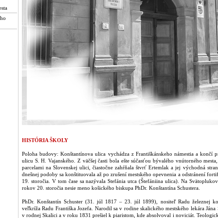
sta
ého
HISTÓRIA ŠKOLY
Poloha budovy: Konštantínova ulica vychádza z Františkánskeho námestia a končí p
ulicu S. H. Vajanského. Z väčšej časti bola ešte súčasťou bývalého vnútorného mesta, 
parcelami na Slovenskej ulici, čiastočne zahŕňala štvrť Ertemlak a jej východná str
dnešnej podoby sa konštituovala až po zrušení mestského opevnenia a odstránení fort
19. storočia. V tom čase sa nazývala Stefánia utca (Štefániina ulica). Na Svätoplu
rokov 20. storočia nesie meno košického biskupa PhDr. Konštantína Schustera.
PhDr. Konštantín Schuster (31. júl 1817 – 23. júl 1899), nositeľ Radu železnej k
veľkríža Radu Františka Jozefa. Narodil sa v rodine skalického mestského lekára Jána
v rodnej Skalici a v roku 1831 prešiel k piaristom, kde absolvoval i noviciát. Teologick