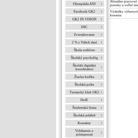
Aktuálne pracovné
Olympiáda ANJ
ponuky a voľné mie
Facebook GK2
Výsledky výberov
konania
GK2 IN VISION
ISIC
Zverejňovanie
2 % z Vašich daní
Škola rodičom
Školský psychológ
Školskí digitálni
koordinátori
Žiacka knižka
Školská pošta
Turistický klub GK2
DofE
Študentská firma
Školská jedáleň
Kontakty
Vyhlásenie o
prístupnosti