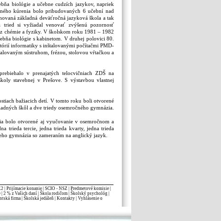
ebňa biológie a učebne cudzích jazykov, napriek
tredného kúrenia bolo pribudovaných 6 učební nad
hovaná základná deväťročná jazyková škola a tak
 tried si vyžiadal venovať zvýšenú pozornosť
a z chémie a fyziky. V školskom roku 1981 – 1982
ebňa biológie s kabinetom. V druhej polovici 80.
atórií informatiky s inštalovanými počítačmi PMD-
štalovaným sústruhom, frézou, stolovou vŕtačkou a
prebiehalo v prenajatých telocvičniach ZDŠ na
školy stavebnej v Prešove. S výstavbou vlastnej
iach bažiacich detí. V tomto roku boli otvorené
kladných škôl a dve triedy osemročného gymnázia.
ia bolo otvorené aj vyučovanie v osemročnom a
trieda tercie, jedna trieda kvarty, jedna trieda
neho gymnázia so zameraním na anglický jazyk.
K2
|
Prijímacie konanie
|
SCIO - NSZ
|
Predmetové komisie
|
e
|
2 % z Vašich daní
|
Škola rodičom
|
Školský psychológ
|
ntská firma
|
Školská jedáleň
|
Kontakty
|
Vyhlásenie o