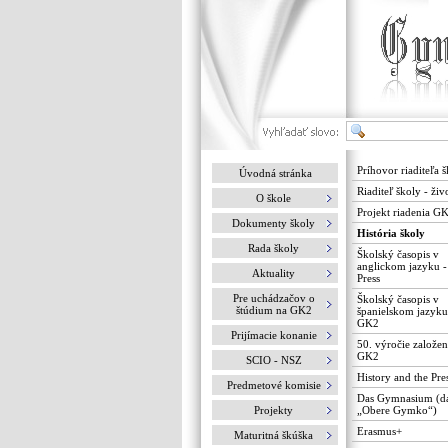
Príhovor riaditeľa 
Úvodná stránka
Riaditeľ školy - živ
O škole
Projekt riadenia G
Dokumenty školy
História školy
Rada školy
Školský časopis v
anglickom jazyku 
Aktuality
Press
Pre uchádzačov o
Školský časopis v
štúdium na GK2
španielskom jazyku
GK2
Prijímacie konanie
50. výročie založen
GK2
SCIO - NSZ
History and the Pre
Predmetové komisie
Das Gymnasium (d
Projekty
„Obere Gymko“)
Erasmus+
Maturitná škúška