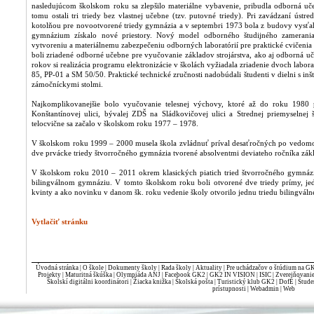
nasledujúcom školskom roku sa zlepšilo materiálne vybavenie, pribudla odborná uč
tomu ostali tri triedy bez vlastnej učebne (tzv. putovné triedy). Pri zavádzaní ús
kotolňou pre novootvorené triedy gymnázia a v septembri 1973 bola z budovy vysťa
gymnázium získalo nové priestory. Nový model odborného študijného zamerania
vytvoreniu a materiálnemu zabezpečeniu odborných laboratórií pre praktické cvičeni
boli zriadené odborné učebne pre vyučovanie základov strojárstva, ako aj odborná uč
rokov si realizácia programu elektronizácie v školách vyžiadala zriadenie dvoch labor
85, PP-01 a SM 50/50. Praktické technické zručnosti nadobúdali študenti v dielni s in
zámočníckymi stolmi.
Najkomplikovanejšie bolo vyučovanie telesnej výchovy, ktoré až do roku 1980 
Konštantínovej ulici, bývalej ZDŠ na Sládkovičovej ulici a Strednej priemyselnej 
telocvične sa začalo v školskom roku 1977 – 1978.
V školskom roku 1999 – 2000 musela škola zvládnuť príval desaťročných po vedomost
dve prvácke triedy štvorročného gymnázia tvorené absolventmi deviateho ročníka zá
V školskom roku 2010 – 2011 okrem klasických piatich tried štvorročného gymnáz
bilingválnom gymnáziu. V tomto školskom roku boli otvorené dve triedy prímy, jedna 
kvinty a ako novinku v danom šk. roku vedenie školy otvorilo jednu triedu bilingvál
Vytlačiť stránku
Úvodná stránka
|
O škole
|
Dokumenty školy
|
Rada školy
|
Aktuality
|
Pre uchádzačov o štúdium na G
Projekty
|
Maturitná škúška
|
Olympiáda ANJ
|
Facebook GK2
|
GK2 IN VISION
|
ISIC
|
Zverejňovani
Školskí digitálni koordinátori
|
Žiacka knižka
|
Školská pošta
|
Turistický klub GK2
|
DofE
|
Štude
prístupnosti
|
Webadmin
|
Web