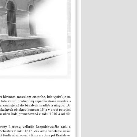
ri hlavnom mestskom cintoríne, kde vyúsťuje na
teda vnútri hradieb. Jej západná strana susedila s
ana zasahuje až do bývalých hradieb a násypu. Do
ifikačných objektov koncom 18. a v prvej polovici
kovu ulicu bola premenovaná v roku 1919 a od 40.
oruny I. triedy, veľkríža Leopoldovského radu a
 Schustera v roku 1817. Základné vzdelanie získal
é štúdia absolvoval v Nitre a v Jure pri Bratislave,