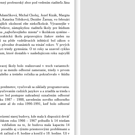
enný profesorský zbor pod vedením riaditeľa Jána
 Adamčíková, Michal Choluj, Jozef Kizák, Margita
, Katarína Tóbiková, Dezider Žarnay, vo februári
ších okolností ešte niekoľkokrát. Výraznejšie v
rešove, zástupkyňou riaditeľa školy pre štúdium
rma „najboľavejšieho miesta“ v školskom systéme –
praktickú školu pripravujúcu žiakov nielen na
í na pôde vzdelávacích inštitúcií bol zákon o
 z pôvodne dvanástich na trinásť rokov. V prvých
ri triedy gymnázia. O tri roky sa uzavrel cyklus
m, ktoré dosiahlo v nasledujúcom roku najvyšší
acej školy bolo realizované v troch variantoch:
roky sa menilo odborné zameranie, triedy v prvom
uhého a tretieho ročníka sa pokračovalo v štúdiu
 predmetov, vyučovali sa základy programovania.
vyučovaním cudzích jazykov a a zriadila sa trieda s
tov bol postupne nahradený označením odborné
 roku 1987 – 1988, zavedením nového odborného
ovanie až do roku 1990-1991, keď bolo odborné
rízemí starej budovy, kde mala k dispozícii deväť
školskom roku 1966 – 1967 pribudlo k 14 triedam
ím vzhľadom na to, že budova mala kapacitu 14
i poradilo aj s týmito priestorovými problémami a
 začínal o 8. hodine a končil o 18. hodine. Už v