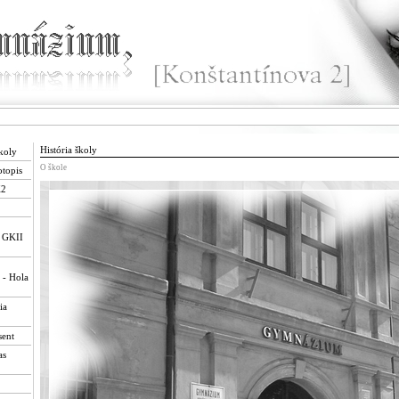
História školy
školy
O škole
otopis
K2
- GKII
 - Hola
ia
sent
as