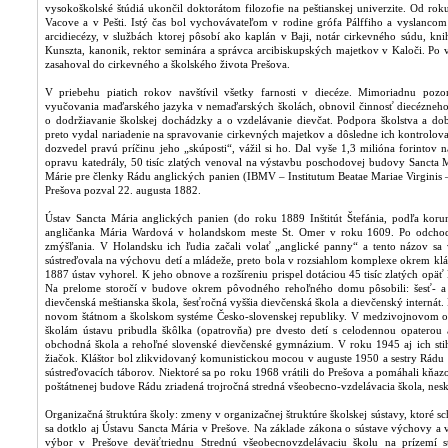
vysokoškolské štúdiá ukončil doktorátom filozofie na peštianskej univerzite. Od r
Vacove a v Pešti. Istý čas bol vychovávateľom v rodine grófa Pálffiho a vyslanco
arcidiecézy, v službách ktorej pôsobí ako kaplán v Baji, notár cirkevného súdu, kn
Kunszta, kanonik, rektor seminára a správca arcibiskupských majetkov v Kaloči. P
zasahoval do cirkevného a školského života Prešova.
V priebehu piatich rokov navštívil všetky farnosti v diecéze. Mimoriadnu poz
vyučovania maďarského jazyka v nemaďarských školách, obnovil činnosť diecézneh
o dodržiavanie školskej dochádzky a o vzdelávanie dievčat. Podpora školstva a dob
preto vydal nariadenie na spravovanie cirkevných majetkov a dôsledne ich kontroloval
dozvedel pravú príčinu jeho „skúposti“, vážil si ho. Dal vyše 1,3 milióna forintov n
opravu katedrály, 50 tisíc zlatých venoval na výstavbu poschodovej budovy Sancta
Márie pre členky Rádu anglických panien (IBMV – Institutum Beatae Mariae Virginis –
Prešova pozval 22. augusta 1882.
Ústav Sancta Mária anglických panien (do roku 1889 Inštitút Štefánia, podľa korun
angličanka Mária Wardová v holandskom meste St. Omer v roku 1609. Po odchod
zmýšľania. V Holandsku ich ľudia začali volať „anglické panny“ a tento názov sa 
sústreďovala na výchovu detí a mládeže, preto bola v rozsiahlom komplexe okrem kláš
1887 ústav vyhorel. K jeho obnove a rozšíreniu prispel dotáciou 45 tisíc zlatých opäť
Na prelome storočí v budove okrem pôvodného rehoľného domu pôsobili: šesť- a š
dievčenská meštianska škola, šesťročná vyššia dievčenská škola a dievčenský internát.
novom štátnom a školskom systéme Česko-slovenskej republiky. V medzivojnovom obd
školám ústavu pribudla škôlka (opatrovňa) pre dvesto detí s celodennou opaterou a 
obchodná škola a rehoľné slovenské dievčenské gymnázium. V roku 1945 aj ich stih
žiačok. Kláštor bol zlikvidovaný komunistickou mocou v auguste 1950 a sestry Rádu
sústreďovacích táborov. Niektoré sa po roku 1968 vrátili do Prešova a pomáhali kňa
poštátnenej budove Rádu zriadená trojročná stredná všeobecno-vzdelávacia škola, ne
Organizačná štruktúra školy: zmeny v organizačnej štruktúre školskej sústavy, ktoré
sa dotklo aj Ústavu Sancta Mária v Prešove. Na základe zákona o sústave výchovy a
výbor v Prešove deväťtriednu Strednú všeobecnovzdelávaciu školu na prízemí s