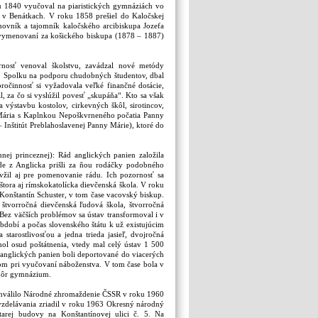
oku 1840 vyučoval na piaristických gymnáziách vo
m v Benátkach. V roku 1858 prešiel do Kaločskej
ihovník a tajomník kaločského arcibiskupa Jozefa
o vymenovaní za košického biskupa (1878 – 1887)
ornosť venoval školstvu, zavádzal nové metódy
o Spolku na podporu chudobných študentov, dbal
ročinnosť si vyžadovala veľké finančné dotácie,
, za čo si vyslúžil povesť „skupáňa“. Kto sa však
a výstavbu kostolov, cirkevných škôl, sirotincov,
 Mária s Kaplnkou Nepoškvrneného počatia Panny
 Inštitút Preblahoslavenej Panny Márie), ktoré do
nej princeznej): Rád anglických panien založila
e z Anglicka prišli za ňou rodáčky podobného
vžil aj pre pomenovanie rádu. Ich pozornosť sa
tora aj rímskokatolícka dievčenská škola. V roku
 Konštantín Schuster, v tom čase vacovský biskup.
tvorročná dievčenská ľudová škola, štvorročná
 Bez väčších problémov sa ústav transformoval i v
obí a počas slovenského štátu k už existujúcim
starostlivosťou a jedna trieda jasieľ, dvojročná
ol osud poštátnenia, vtedy mal celý ústav 1 500
 anglických panien boli deportované do viacerých
zom pri vyučovaní náboženstva. V tom čase bola v
skôr gymnázium.
 schválilo Národné zhromaždenie ČSSR v roku 1960
 vzdelávania zriadil v roku 1963 Okresný národný
tarej budovy na Konštantínovej ulici č. 5. Na