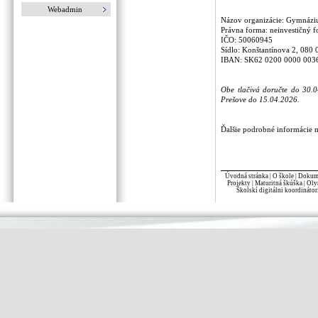
Webadmin
Názov organizácie: Gymnáziu
Právna forma: neinvestičný 
IČO: 50060945
Sídlo: Konštantínova 2, 080 
IBAN: SK62 0200 0000 003
Obe tlačivá doručte do 30.
Prešove do 15.04.2026.
Ďalšie podrobné informácie 
Úvodná stránka
|
O škole
|
Dokume
Projekty
|
Maturitná škúška
|
Oly
Školskí digitálni koordinátor