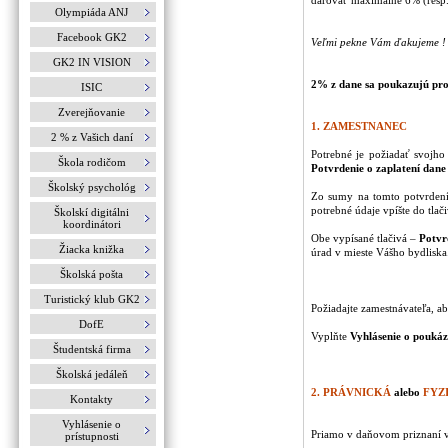
darovať maximálne 6% (resp. 
Olympiáda ANJ
Facebook GK2
Veľmi pekne Vám ďakujeme !
GK2 IN VISION
2% z dane sa poukazujú pros
ISIC
Zverejňovanie
1. ZAMESTNANEC
2 % z Vašich daní
Potrebné je požiadať svojho
Škola rodičom
Potvrdenie o zaplatení dane
Školský psychológ
Zo sumy na tomto potvrdení
potrebné údaje vpíšte do tlač
Školskí digitálni
koordinátori
Obe vypísané tlačivá –
Potvr
Žiacka knižka
úrad v mieste Vášho bydliska
Školská pošta
Turistický klub GK2
Požiadajte zamestnávateľa, 
DofE
Vyplňte
Vyhlásenie o pouká
Študentská firma
Školská jedáleň
2. PRÁVNICKÁ
alebo
FYZI
Kontakty
Vyhlásenie o
Priamo v daňovom priznaní v
prístupnosti