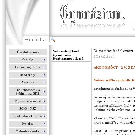
Neinvestičný fond Gymnázium
Neinvestičný fond
Úvodná stránka
Gymnázium
2 % z Vašich daní
Konštantínova 2, n.f.
O škole
Dokumenty školy
AKO POMÔCŤ – 2 % Z D
Rada školy
Vážení rodičia a priatelia šk
Aktuality
dovoľujeme si obrátiť sa na 
Pre uchádzačov o
štúdium na GK2
Na našej škole máme neinve
Prijímacie konanie
podpory získavania didaktic
technickej základne školy, 
SCIO - NSZ
kultúrno-výchovných podujat
Predmetové komisie
Zákon č. 595/2003 o daniach
ktorú si určí 2% z jeho zapl
Projekty
Od 01. 01. 2026 pribudla mo
Maturitná škúška