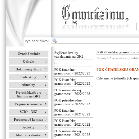
PGK čitateľskej gramotnosti 
Zvýšenie kvality
Úvodná stránka
vzdelávania na GK2
Projekty > Zvýšenie kvality vzdel
O škole
Info
Dokumenty školy
PGK finančnej
PGK ČITATEĽSKEJ GRAMO
gramotnosti - 2022/2023
Rada školy
Celé znenie jednotlivých sprá
PGK čitateľskej
gramotnosti - 2022/2023
Aktuality
PGK matematickej
Pre uchádzačov o
gramotnosti - 2022/2023
štúdium na GK2
PGK prírodovednej
Prijímacie konanie
gramotnosti - 2022/2023
PGK finančnej
SCIO - NSZ
gramotnosti - 2021/2022
Predmetové komisie
PGK čitateľskej
gramotnosti - 2021/2022
Projekty
PGK matematickej
gramotnosti - 2021/2022
Maturitná škúška