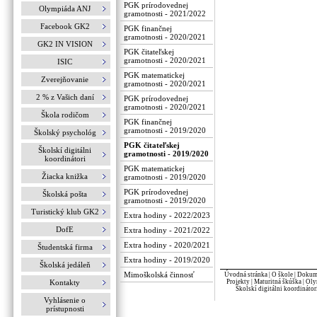
PGK prírodovednej
Olympiáda ANJ
gramotnosti - 2021/2022
Facebook GK2
PGK finančnej
gramotnosti - 2020/2021
GK2 IN VISION
PGK čitateľskej
gramotnosti - 2020/2021
ISIC
PGK matematickej
Zverejňovanie
gramotnosti - 2020/2021
2 % z Vašich daní
PGK prírodovednej
gramotnosti - 2020/2021
Škola rodičom
PGK finančnej
gramotnosti - 2019/2020
Školský psychológ
PGK čitateľskej
Školskí digitálni
gramotnosti - 2019/2020
koordinátori
PGK matematickej
Žiacka knižka
gramotnosti - 2019/2020
PGK prírodovednej
Školská pošta
gramotnosti - 2019/2020
Turistický klub GK2
Extra hodiny - 2022/2023
DofE
Extra hodiny - 2021/2022
Extra hodiny - 2020/2021
Študentská firma
Extra hodiny - 2019/2020
Školská jedáleň
Mimoškolská činnosť
Úvodná stránka
|
O škole
|
Dokume
Kontakty
Projekty
|
Maturitná škúška
|
Oly
Školskí digitálni koordinátor
Vyhlásenie o
prístupnosti