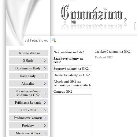
Jazykové talenty na GK2
Naši vedátori na GK2
Úvodná stránka
Facebook GK2
Jazykové talenty na
O škole
GK2
Dokumenty školy
Športové talenty na GK2
Umelecké talenty na GK2
Rada školy
Absolventi GK2 na
Aktuality
zahraničných univerzitách
Pre uchádzačov o
Campus GK2
štúdium na GK2
Prijímacie konanie
SCIO - NSZ
Predmetové komisie
Projekty
Maturitná škúška