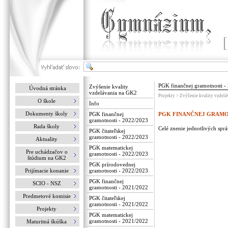
PGK finančnej gramotnosti -
Zvýšenie kvality
Úvodná stránka
vzdelávania na GK2
Projekty > Zvýšenie kvality vzdel
O škole
Info
Dokumenty školy
PGK finančnej
PGK FINANČNEJ GRAMOTN
gramotnosti - 2022/2023
Rada školy
Celé znenie jednotlivých sprá
PGK čitateľskej
gramotnosti - 2022/2023
Aktuality
PGK matematickej
Pre uchádzačov o
gramotnosti - 2022/2023
štúdium na GK2
PGK prírodovednej
Prijímacie konanie
gramotnosti - 2022/2023
PGK finančnej
SCIO - NSZ
gramotnosti - 2021/2022
Predmetové komisie
PGK čitateľskej
gramotnosti - 2021/2022
Projekty
PGK matematickej
gramotnosti - 2021/2022
Maturitná škúška