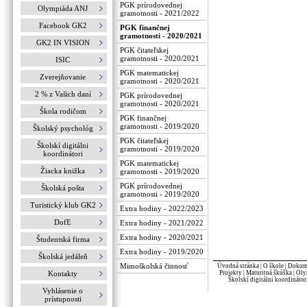
PGK prírodovednej
Olympiáda ANJ
gramotnosti - 2021/2022
Facebook GK2
PGK finančnej
gramotnosti - 2020/2021
GK2 IN VISION
PGK čitateľskej
gramotnosti - 2020/2021
ISIC
PGK matematickej
Zverejňovanie
gramotnosti - 2020/2021
2 % z Vašich daní
PGK prírodovednej
gramotnosti - 2020/2021
Škola rodičom
PGK finančnej
gramotnosti - 2019/2020
Školský psychológ
PGK čitateľskej
Školskí digitálni
gramotnosti - 2019/2020
koordinátori
PGK matematickej
Žiacka knižka
gramotnosti - 2019/2020
PGK prírodovednej
Školská pošta
gramotnosti - 2019/2020
Turistický klub GK2
Extra hodiny - 2022/2023
DofE
Extra hodiny - 2021/2022
Extra hodiny - 2020/2021
Študentská firma
Extra hodiny - 2019/2020
Školská jedáleň
Mimoškolská činnosť
Úvodná stránka
|
O škole
|
Dokume
Kontakty
Projekty
|
Maturitná škúška
|
Oly
Školskí digitálni koordinátor
Vyhlásenie o
prístupnosti