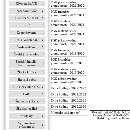
PGK prírodovednej
Olympiáda ANJ
gramotnosti - 2021/2022
Facebook GK2
PGK finančnej
gramotnosti - 2020/2021
GK2 IN VISION
PGK čitateľskej
gramotnosti - 2020/2021
ISIC
PGK matematickej
Zverejňovanie
gramotnosti - 2020/2021
2 % z Vašich daní
PGK prírodovednej
gramotnosti - 2020/2021
Škola rodičom
PGK finančnej
gramotnosti - 2019/2020
Školský psychológ
PGK čitateľskej
Školskí digitálni
gramotnosti - 2019/2020
koordinátori
PGK matematickej
Žiacka knižka
gramotnosti - 2019/2020
PGK prírodovednej
Školská pošta
gramotnosti - 2019/2020
Turistický klub GK2
Extra hodiny - 2022/2023
DofE
Extra hodiny - 2021/2022
Extra hodiny - 2020/2021
Študentská firma
Extra hodiny - 2019/2020
Školská jedáleň
Mimoškolská činnosť
Úvodná stránka
|
O škole
|
Dokume
Kontakty
Projekty
|
Maturitná škúška
|
Oly
Školskí digitálni koordinátor
Vyhlásenie o
prístupnosti