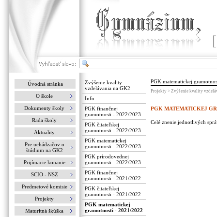
PGK matematickej gramotnos
Zvýšenie kvality
Úvodná stránka
vzdelávania na GK2
Projekty > Zvýšenie kvality vzdel
O škole
Info
Dokumenty školy
PGK finančnej
PGK MATEMATICKEJ GRA
gramotnosti - 2022/2023
Rada školy
Celé znenie jednotlivých sprá
PGK čitateľskej
gramotnosti - 2022/2023
Aktuality
PGK matematickej
Pre uchádzačov o
gramotnosti - 2022/2023
štúdium na GK2
PGK prírodovednej
Prijímacie konanie
gramotnosti - 2022/2023
PGK finančnej
SCIO - NSZ
gramotnosti - 2021/2022
Predmetové komisie
PGK čitateľskej
gramotnosti - 2021/2022
Projekty
PGK matematickej
gramotnosti - 2021/2022
Maturitná škúška