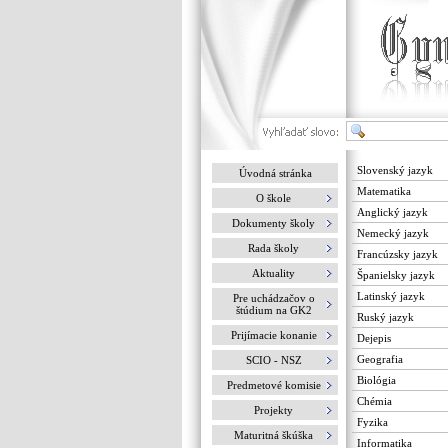
Slovenský jazyk
Úvodná stránka
Matematika
O škole
Anglický jazyk
Dokumenty školy
Nemecký jazyk
Rada školy
Francúzsky jazyk
Aktuality
Španielsky jazyk
Latinský jazyk
Pre uchádzačov o
štúdium na GK2
Ruský jazyk
Prijímacie konanie
Dejepis
Geografia
SCIO - NSZ
Biológia
Predmetové komisie
Chémia
Projekty
Fyzika
Maturitná škúška
Informatika