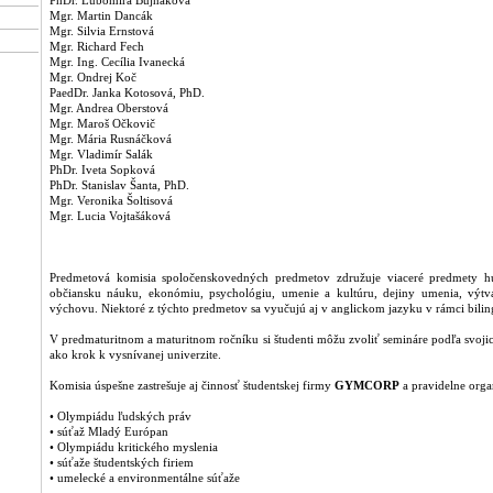
PhDr. Ľubomíra Bujňáková
Mgr. Martin Dancák
Mgr. Silvia Ernstová
Mgr. Richard Fech
Mgr. Ing. Cecília Ivanecká
Mgr. Ondrej Koč
PaedDr. Janka Kotosová, PhD.
Mgr. Andrea Oberstová
Mgr. Maroš Očkovič
Mgr. Mária Rusnáčková
Mgr. Vladimír Salák
PhDr. Iveta Sopková
PhDr. Stanislav Šanta, PhD.
Mgr. Veronika Šoltisová
Mgr. Lucia Vojtašáková
Predmetová komisia spoločenskovedných predmetov združuje viaceré predmety h
občiansku náuku, ekonómiu, psychológiu, umenie a kultúru, dejiny umenia, výt
výchovu. Niektoré z týchto predmetov sa vyučujú aj v anglickom jazyku v rámci bilin
V predmaturitnom a maturitnom ročníku si študenti môžu zvoliť semináre podľa svoji
ako krok k vysnívanej univerzite.
Komisia úspešne zastrešuje aj činnosť študentskej firmy
GYMCORP
a pravidelne orga
• Olympiádu ľudských práv
• súťaž Mladý Európan
• Olympiádu kritického myslenia
• súťaže študentských firiem
• umelecké a environmentálne súťaže