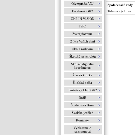
Olympiáda ANJ
Spoločenské vedy
Facebook GK2
Telesná výchova
GK2 IN VISION
ISIC
Zverejňovanie
2 % z Vašich daní
Škola rodičom
Školský psychológ
Školskí digitálni
koordinátori
Žiacka knižka
Školská pošta
Turistický klub GK2
DofE
Študentská firma
Školská jedáleň
Kontakty
Vyhlásenie o
prístupnosti