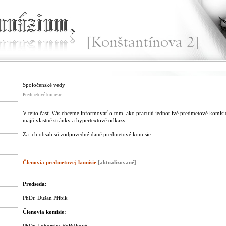
Spoločenské vedy
Predmetové komisie
V tejto časti Vás chceme informovať o tom, ako pracujú jednotlivé predmetové komisi
majú vlastné stránky a hypertextové odkazy.
Za ich obsah sú zodpovedné dané predmetové komisie.
Členovia predmetovej komisie
[
aktualizované
]
Predseda:
PhDr. Dušan Přibík
Členovia komisie: