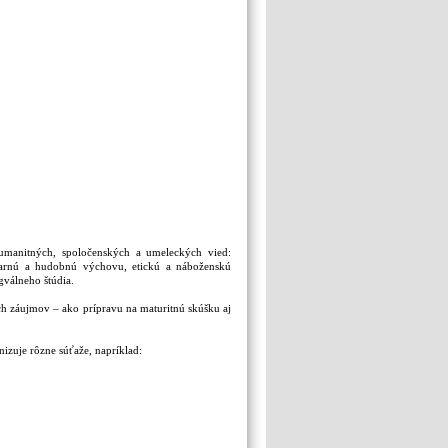
umanitných, spoločenských a umeleckých vied:
varnú a hudobnú výchovu, etickú a náboženskú
gválneho štúdia.
ch záujmov – ako prípravu na maturitnú skúšku aj
nizuje rôzne súťaže, napríklad: