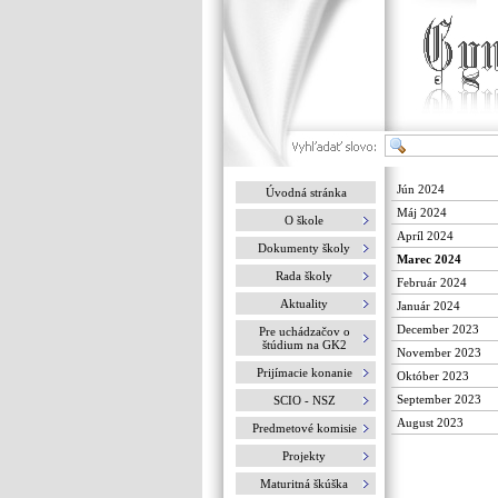
Jún 2024
Úvodná stránka
Máj 2024
O škole
Apríl 2024
Dokumenty školy
Marec 2024
Rada školy
Február 2024
Aktuality
Január 2024
December 2023
Pre uchádzačov o
štúdium na GK2
November 2023
Prijímacie konanie
Október 2023
September 2023
SCIO - NSZ
August 2023
Predmetové komisie
Projekty
Maturitná škúška