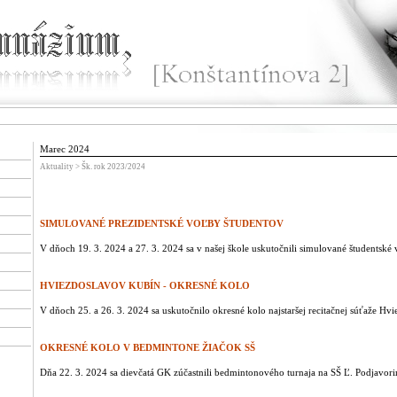
Marec 2024
Aktuality > Šk. rok 2023/2024
SIMULOVANÉ PREZIDENTSKÉ VOĽBY ŠTUDENTOV
V dňoch 19. 3. 2024 a 27. 3. 2024 sa v našej škole uskutočnili simulované študentské 
HVIEZDOSLAVOV KUBÍN - OKRESNÉ KOLO
V dňoch 25. a 26. 3. 2024 sa uskutočnilo okresné kolo najstaršej recitačnej súťaže Hv
OKRESNÉ KOLO V BEDMINTONE ŽIAČOK SŠ
Dňa 22. 3. 2024 sa dievčatá GK zúčastnili bedmintonového turnaja na SŠ Ľ. Podjavorin