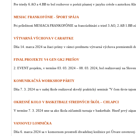
Pre triedy 6.AO a 4.BB to bol rozhovor o poézii písanej v jazyku créole s autorkou Aliss
MESIAC FRANKOFÓNIE - ŠPORT SPÁJA
Pri príležitosti MESIACA FRANKOFÓNIE sa francúzštinári z tried 3.AO, 2.AB 1.BB zúčas
VÝTVARNÁ VÝCHOVA V CARAFFKE
Dňa 14. marca 2024 sa žiaci prímy v rámci predmetu výtvarná výchova premiestnili do 
FINAL PROJEKTU V4 GEN GK2 PREŠOV
2. EVENT projektu, v termíne 03. 03. 2024 – 08. 03. 2024, bol realizovaný na Slovens
KOMUNIKAČNÁ WORKSHOP PÁRTY
Dňa 7. 3. 2024 sa v našej škole realizoval skvelý praktický seminár "V čom tkvie tajom
OKRESNÉ KOLO V BASKETBALE STREDNÝCH ŠKÔL – CHLAPCI
V termíne 7. 3. 2024 sme sa ako škola zúčastnili turnaja v basketbale. Hneď prvý zápas
VANSOVEJ LOMNIČKA
Dňa 6. marca 2024 sa v komornom prostredí divadelnej knižnice pri Útvare osvetovej č