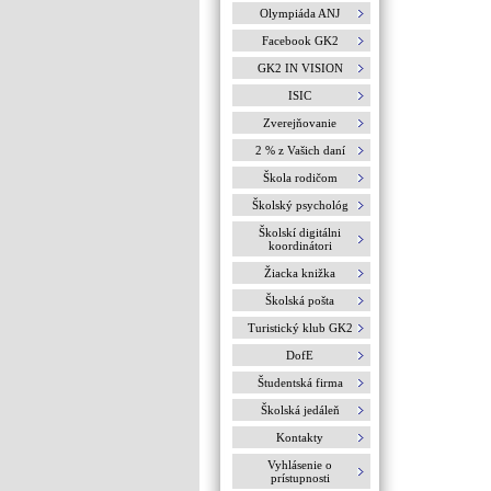
Olympiáda ANJ
Facebook GK2
GK2 IN VISION
ISIC
Zverejňovanie
2 % z Vašich daní
Škola rodičom
Školský psychológ
Školskí digitálni
koordinátori
Žiacka knižka
Školská pošta
Turistický klub GK2
DofE
Študentská firma
Školská jedáleň
Kontakty
Vyhlásenie o
prístupnosti