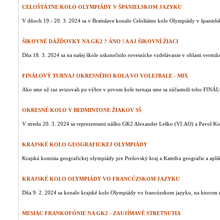
CELOŠTÁTNE KOLO OLYMPIÁDY V ŠPANIELSKOM JAZYKU
V dňoch 19.- 20. 3. 2024 sa v Bratislave konalo Celoštátne kolo Olympiády v španiels
ŠIKOVNÉ DÁŽĎOVKY NA GK2 ? ÁNO ! A AJ ŠIKOVNÍ ŽIACI
Dňa 18. 3. 2024 sa na našej škole uskutočnilo rovesnícke vzdelávanie v oblasti vermi
FINÁLOVÝ TURNAJ OKRESNÉHO KOLA VO VOLEJBALE - MIX
Ako sme už raz avizovali po výhre v prvom kole turnaja sme sa zúčastnili toho FINÁ
OKRESNÉ KOLO V BEDMINTONE ŽIAKOV SŠ
V stredu 20. 3. 2024 sa reprezentanti nášho GK2 Alexander Leško (VI.AO) a Pavol Kov
KRAJSKÉ KOLO GEOGRAFICKEJ OLYMPIÁDY
Krajská komisia geografickej olympiády pre Prešovský kraj a Katedra geografie a apli
KRAJSKÉ KOLO OLYMPIÁDY VO FRANCÚZSKOM JAZYKU
Dňa 9. 2. 2024 sa konalo krajské kolo Olympiády vo francúzskom jazyku, na ktorom n
MESIAC FRANKOFÓNIE NA GK2 - ZAUJÍMAVÉ STRETNUTIA