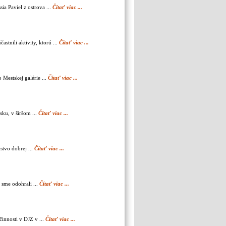
ia Paviel z ostrova ...
Čítať viac ...
tnili aktivity, ktorú ...
Čítať viac ...
Mestskej galérie ...
Čítať viac ...
ku, v širšom ...
Čítať viac ...
stvo dobrej ...
Čítať viac ...
 sme odohrali ...
Čítať viac ...
innosti v DJZ v ...
Čítať viac ...