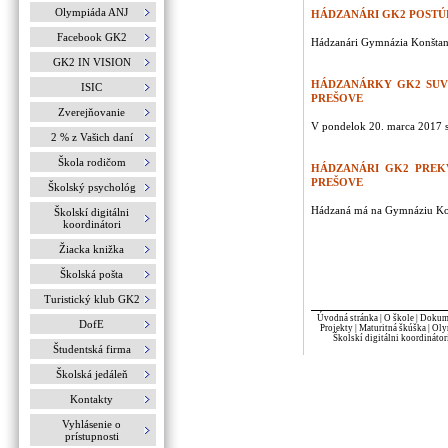
Olympiáda ANJ
HÁDZANÁRI GK2 POSTÚ
Facebook GK2
Hádzanári Gymnázia Konštantí
GK2 IN VISION
HÁDZANÁRKY GK2 SUV
ISIC
PREŠOVE
Zverejňovanie
V pondelok 20. marca 2017 sa
2 % z Vašich daní
Škola rodičom
HÁDZANÁRI GK2 PREK
PREŠOVE
Školský psychológ
Hádzaná má na Gymnáziu Konšt
Školskí digitálni
koordinátori
Žiacka knižka
Školská pošta
Turistický klub GK2
Úvodná stránka
|
O škole
|
Dokume
DofE
Projekty
|
Maturitná škúška
|
Oly
Školskí digitálni koordinátor
Študentská firma
Školská jedáleň
Kontakty
Vyhlásenie o
prístupnosti