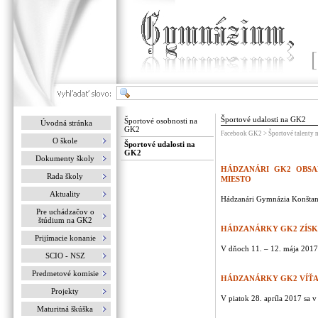
Športové udalosti na GK2
Športové osobnosti na
Úvodná stránka
GK2
Facebook GK2 > Športové talenty
O škole
Športové udalosti na
GK2
Dokumenty školy
HÁDZANÁRI GK2 OBSA
Rada školy
MIESTO
Aktuality
Hádzanári Gymnázia Konštant
Pre uchádzačov o
štúdium na GK2
HÁDZANÁRKY GK2 ZÍSK
Prijímacie konanie
V dňoch 11. – 12. mája 2017 s
SCIO - NSZ
Predmetové komisie
HÁDZANÁRKY GK2 VÍŤA
Projekty
V piatok 28. apríla 2017 sa v
Maturitná škúška