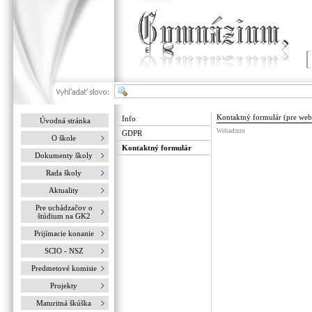
Kontaktný formulár (pre we
Info
Úvodná stránka
Webadmin
GDPR
O škole
Kontaktný formulár
Dokumenty školy
Rada školy
Aktuality
Pre uchádzačov o
štúdium na GK2
Prijímacie konanie
SCIO - NSZ
Predmetové komisie
Projekty
Maturitná škúška