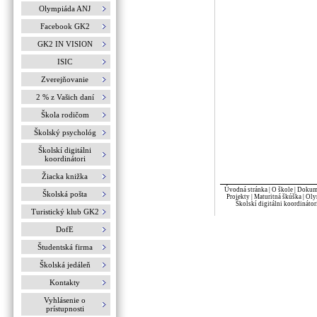
Olympiáda ANJ
Facebook GK2
GK2 IN VISION
ISIC
Zverejňovanie
2 % z Vašich daní
Škola rodičom
Školský psychológ
Školskí digitálni
koordinátori
Žiacka knižka
Úvodná stránka
|
O škole
|
Dokume
Školská pošta
Projekty
|
Maturitná škúška
|
Oly
Školskí digitálni koordinátor
Turistický klub GK2
DofE
Študentská firma
Školská jedáleň
Kontakty
Vyhlásenie o
prístupnosti