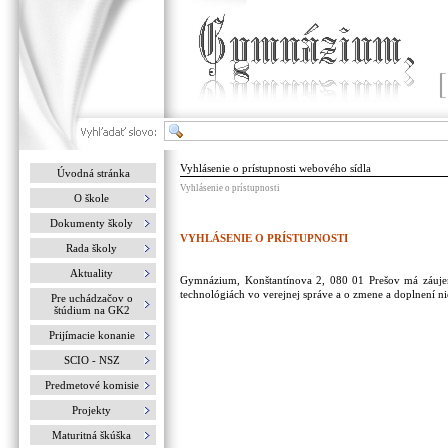
Vyhlásenie o prístupnosti webového sídla
Úvodná stránka
Vyhlásenie o prístupnosti
O škole
Dokumenty školy
VYHLÁSENIE O PRÍSTUPNOSTI
Rada školy
Aktuality
Gymnázium, Konštantínova 2, 080 01 Prešov má záujem
technológiách vo verejnej správe a o zmene a doplnení n
Pre uchádzačov o
štúdium na GK2
Prijímacie konanie
SCIO - NSZ
Predmetové komisie
Projekty
Maturitná škúška