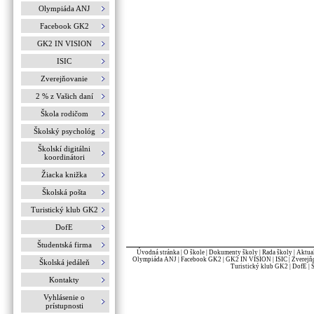
Olympiáda ANJ
Facebook GK2
GK2 IN VISION
ISIC
Zverejňovanie
2 % z Vašich daní
Škola rodičom
Školský psychológ
Školskí digitálni
koordinátori
Žiacka knižka
Školská pošta
Turistický klub GK2
DofE
Študentská firma
Úvodná stránka
|
O škole
|
Dokumenty školy
|
Rada školy
|
Aktua
Olympiáda ANJ
|
Facebook GK2
|
GK2 IN VISION
|
ISIC
|
Zverejň
Školská jedáleň
Turistický klub GK2
|
DofE
|
Kontakty
Vyhlásenie o
prístupnosti