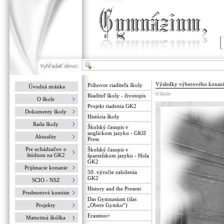
Výsledky výberového konan
Príhovor riaditeľa školy
Úvodná stránka
O škole
Riaditeľ školy - životopis
O škole
Projekt riadenia GK2
Dokumenty školy
História školy
Rada školy
Školský časopis v
anglickom jazyku - GKII
Aktuality
Press
Pre uchádzačov o
Školský časopis v
štúdium na GK2
španielskom jazyku - Hola
GK2
Prijímacie konanie
50. výročie založenia
GK2
SCIO - NSZ
History and the Present
Predmetové komisie
Das Gymnasium (das
Projekty
„Obere Gymko“)
Erasmus+
Maturitná škúška