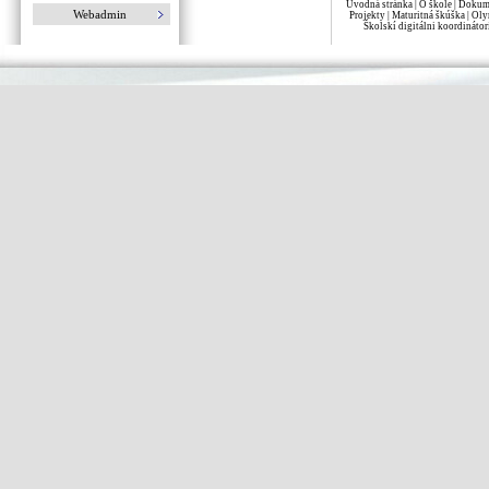
Úvodná stránka
|
O škole
|
Dokume
Webadmin
Projekty
|
Maturitná škúška
|
Oly
Školskí digitálni koordinátor