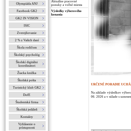
Aktuálne pracovné
Olympiáda ANJ
ponuky a voľné miesta
Facebook GK2
Výsledky výberového
konania
GK2 IN VISION
ISIC
Zverejňovanie
2 % z Vašich daní
Škola rodičom
Školský psychológ
Školskí digitálni
koordinátori
Žiacka knižka
Školská pošta
URČENÉ PORADIE UCH
Turistický klub GK2
Na základe výsledkov výbero
DofE
06. 2026 a v súlade s uznesen
Študentská firma
Školská jedáleň
Kontakty
Vyhlásenie o
prístupnosti