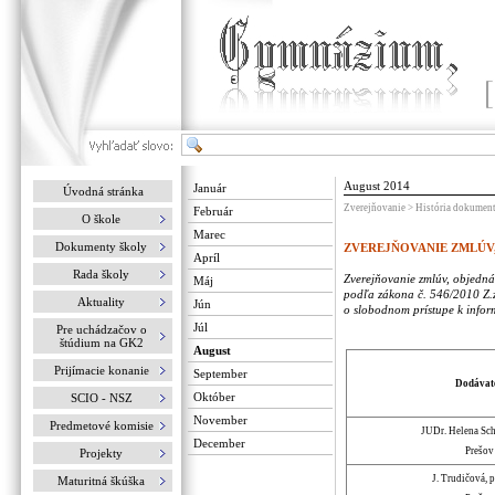
August 2014
Január
Úvodná stránka
Zverejňovanie > História dokumen
Február
O škole
Marec
Dokumenty školy
ZVEREJŇOVANIE ZMLÚV
Apríl
Rada školy
Zverejňovanie zmlúv, objedn
Máj
podľa zákona č. 546/2010 Z.
Aktuality
Jún
o slobodnom prístupe k infor
Júl
Pre uchádzačov o
štúdium na GK2
August
Prijímacie konanie
September
Dodávat
Október
SCIO - NSZ
November
Predmetové komisie
JUDr. Helena Sc
December
Prešov
Projekty
J. Trudičová, 
Maturitná škúška