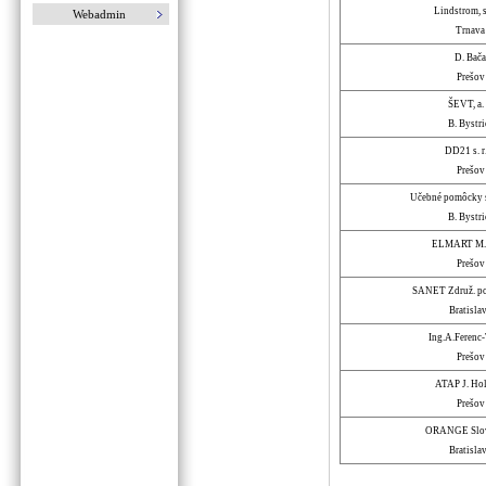
Lindstrom, s.
Webadmin
Trnava
D. Bača
Prešov
ŠEVT, a. 
B. Bystri
DD21 s. r.
Prešov
Učebné pomôcky spo
B. Bystri
ELMART M. 
Prešov
SANET Združ.
p
Bratisla
Ing.A.Feren
Prešov
ATAP J. Ho
Prešov
ORANGE Slo
Bratisla