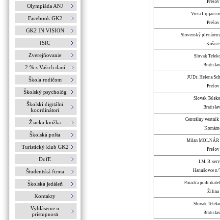
Prešov
Olympiáda ANJ
Viera Lipjanco
Facebook GK2
Prešov
GK2 IN VISION
Slovenský plynáren
ISIC
Košice
Zverejňovanie
Slovak Teleko
Bratisla
2 % z Vašich daní
JUDr. Helena Sc
Škola rodičom
Prešov
Školský psychológ
Slovak Telekom
Školskí digitálni
Bratisla
koordinátori
Centrálny vestník 
Žiacka knižka
Komárn
Školská pošta
Milan MOLNÁR
Turistický klub GK2
Prešov
DofE
I.M. B. serv
Hanušovce n/
Študentská firma
Poradca podnikateľ,
Školská jedáleň
Žilina
Kontakty
Slovak Telekom
Vyhlásenie o
Bratisla
prístupnosti