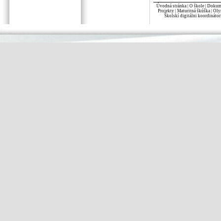
Úvodná stránka
|
O škole
|
Dokume
Projekty
|
Maturitná škúška
|
Oly
Školskí digitálni koordinátor