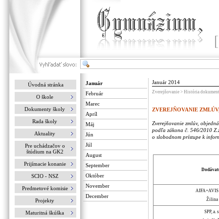
Január 2014
Január
Úvodná stránka
Zverejňovanie > História dokumen
Február
O škole
Marec
Dokumenty školy
ZVEREJŇOVANIE ZMLÚV
Apríl
Rada školy
Zverejňovanie zmlúv, objedn
Máj
podľa zákona č. 546/2010 Z.
Aktuality
Jún
o slobodnom prístupe k infor
Júl
Pre uchádzačov o
štúdium na GK2
August
Prijímacie konanie
September
Dodávat
Október
SCIO - NSZ
November
Predmetové komisie
AIFA+AVIS s
December
Žilina
Projekty
SPP, a. s
Maturitná škúška