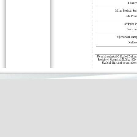
Uzovce
Milan Molnár, Šte
zdr. Preš
SVP pre T
Bratisla
Východosl. energe
Košice
Úvodná stránka
|
O škole
|
Dokume
Projekty
|
Maturitná škúška
|
Oly
Školskí digitálni koordinátor