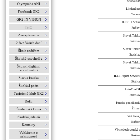
sekcia Koš
Olympiáda ANJ
Lindström s
Facebook GK2
Trnava
GK2 IN VISION
JUDr. H. Schn
ISIC
Prešov
Zverejňovanie
Slovak Telekom
Bratisla
2 % z Vašich daní
Slovak Telekom
Škola rodičom
Bratisla
Školský psychológ
Slovak Telekom
Školskí digitálni
Bratisla
koordinátori
ILLE-Papier-Service SK
Žiacka knižka
Skalica
Školská pošta
AutoCont SK 
Turistický klub GK2
Bratisla
DofE
Poradca podnikateľa, 
Žilina
Študentská firma
Petit Press, 
Školská jedáleň
Košice
Kontakty
Východoslovenská ene
Vyhlásenie o
Košice
prístupnosti