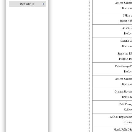
Asseco Solution
Webadmin
Bratisla
SPP, a. s
sekcia Koš
ALZA.s
Prešov
SANET Z
Bratisla
Stanislav Ta
PERMA Pr
Peter George P
Prešov
Asseco Solution
Bratisla
Orange Slovensk
Bratisla
Petit Press, 
Košice
NÚCM Regionálne 
Košice
Marek PažínDS